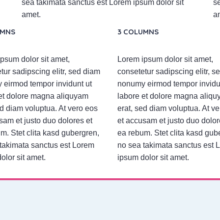
sea takimata sanctus est Lorem ipsum dolor sit
s
amet.
a
UMNS
3 COLUMNS
psum dolor sit amet,
Lorem ipsum dolor sit amet,
tur sadipscing elitr, sed diam
consetetur sadipscing elitr, s
eirmod tempor invidunt ut
nonumy eirmod tempor invidu
et dolore magna aliquyam
labore et dolore magna aliq
ed diam voluptua. At vero eos
erat, sed diam voluptua. At v
sam et justo duo dolores et
et accusam et justo duo dolor
m. Stet clita kasd gubergren,
ea rebum. Stet clita kasd gub
takimata sanctus est Lorem
no sea takimata sanctus est 
olor sit amet.
ipsum dolor sit amet.