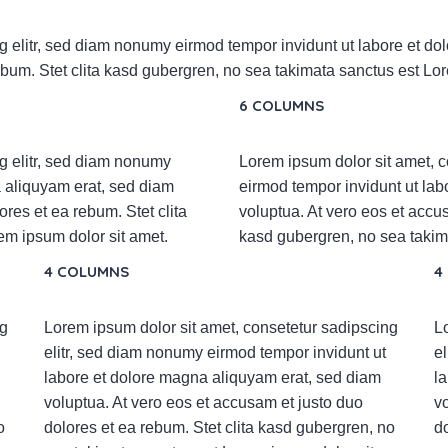
g elitr, sed diam nonumy eirmod tempor invidunt ut labore et do
ebum. Stet clita kasd gubergren, no sea takimata sanctus est Lor
6 COLUMNS
g elitr, sed diam nonumy
Lorem ipsum dolor sit amet, c
a aliquyam erat, sed diam
eirmod tempor invidunt ut la
ores et ea rebum. Stet clita
voluptua. At vero eos et accus
em ipsum dolor sit amet.
kasd gubergren, no sea takim
4 COLUMNS
4
ng
Lorem ipsum dolor sit amet, consetetur sadipscing
L
elitr, sed diam nonumy eirmod tempor invidunt ut
e
labore et dolore magna aliquyam erat, sed diam
l
voluptua. At vero eos et accusam et justo duo
v
o
dolores et ea rebum. Stet clita kasd gubergren, no
d