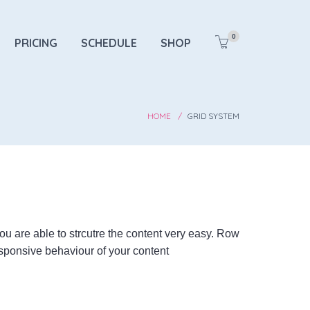
0
PRICING
SCHEDULE
SHOP
HOME
GRID SYSTEM
u are able to strcutre the content very easy. Row
responsive behaviour of your content