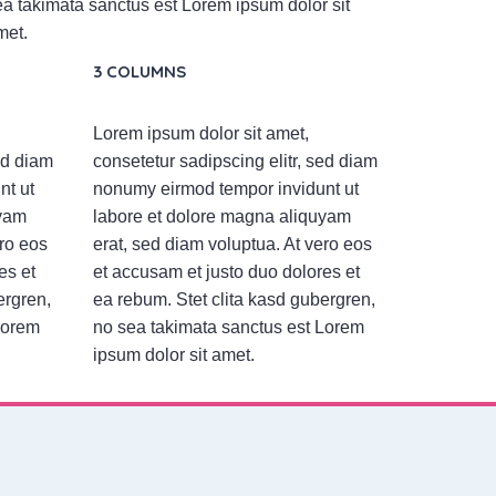
ea takimata sanctus est Lorem ipsum dolor sit
met.
3 COLUMNS
Lorem ipsum dolor sit amet,
ed diam
consetetur sadipscing elitr, sed diam
nt ut
nonumy eirmod tempor invidunt ut
uyam
labore et dolore magna aliquyam
ero eos
erat, sed diam voluptua. At vero eos
es et
et accusam et justo duo dolores et
ergren,
ea rebum. Stet clita kasd gubergren,
Lorem
no sea takimata sanctus est Lorem
ipsum dolor sit amet.