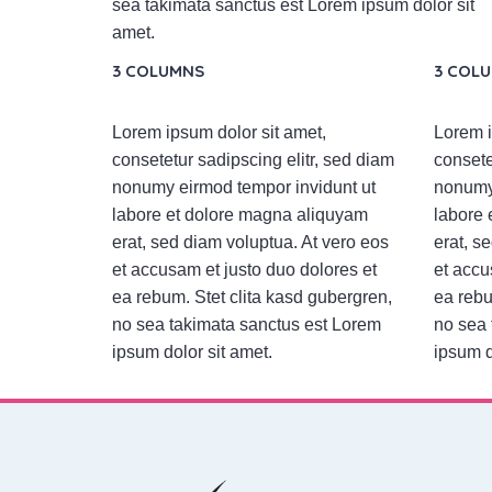
sea takimata sanctus est Lorem ipsum dolor sit
amet.
3 COLUMNS
3 COL
Lorem ipsum dolor sit amet,
Lorem i
consetetur sadipscing elitr, sed diam
consete
nonumy eirmod tempor invidunt ut
nonumy 
labore et dolore magna aliquyam
labore 
erat, sed diam voluptua. At vero eos
erat, s
et accusam et justo duo dolores et
et accu
ea rebum. Stet clita kasd gubergren,
ea rebu
no sea takimata sanctus est Lorem
no sea 
ipsum dolor sit amet.
ipsum d